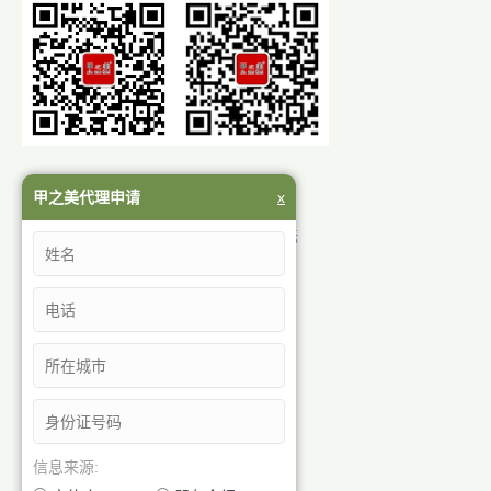
岳阳市甲之美生物科技有限公司
甲之美代理申请
x
地址：岳阳市岳阳楼区青年中路华城国际
咨询热线：0730-8210388
销售热线：13575012598
客服 QQ：68581133
技术 QQ：414001990
官 网：www.jiazhimei.com
客服微信号：jiazhimei888
找到我们在：
信息来源: